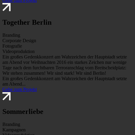
Gehe zum Projekt
Together Berlin
Branding
Corporate Design
Fotografie
Videoproduktion
Ein großes Gedenkkonzert am Wahrzeichen der Hauptstadt setzte
am Abend vor Weihnachten 2016 ein starkes Zeichen nur wenige
Tage nach dem furchtbaren Terroranschlag vom Breitscheidplatz:
Wir stehen zusammen! Wir sind stark! Wir sind Berlin!
Ein großes Gedenkkonzert am Wahrzeichen der Hauptstadt setzte
am Abend...
Gehe zum Projekt
Sommerliebe
Branding
Kampagnen