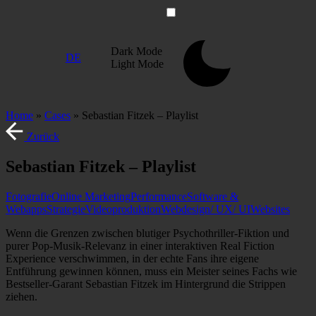
Zum
Inhalt
springen
Dark
Mode
DE
Light
Mode
Home
»
Cases
»
Sebastian Fitzek – Playlist
Zurück
Sebastian Fitzek – Playlist
Fotografie
Online Marketing
Performance
Software &
Webapps
Strategie
Videoproduktion
Webdesign/ UX/ UI
Websites
Wenn die Grenzen zwischen blutiger Psychothriller-Fiktion und
purer Pop-Musik-Relevanz in einer interaktiven Real Fiction
Experience verschwimmen, in der echte Fans ihre eigene
Entführung gewinnen können, muss ein Meister seines Fachs wie
Bestseller-Garant Sebastian Fitzek im Hintergrund die Strippen
ziehen.