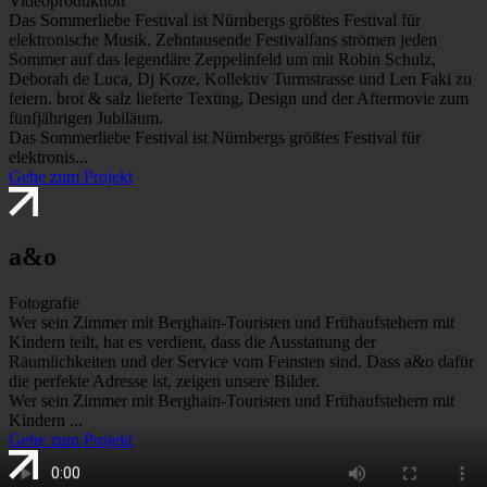
Videoproduktion
Das Sommerliebe Festival ist Nürnbergs größtes Festival für
elektronische Musik. Zehntausende Festivalfans strömen jeden
Sommer auf das legendäre Zeppelinfeld um mit Robin Schulz,
Deborah de Luca, Dj Koze, Kollektiv Turmstrasse und Len Faki zu
feiern. brot & salz lieferte Texting, Design und der Aftermovie zum
fünfjährigen Jubiläum.
Das Sommerliebe Festival ist Nürnbergs größtes Festival für
elektronis...
Gehe zum Projekt
a&o
Fotografie
Wer sein Zimmer mit Berghain-Touristen und Frühaufstehern mit
Kindern teilt, hat es verdient, dass die Ausstattung der
Räumlichkeiten und der Service vom Feinsten sind. Dass a&o dafür
die perfekte Adresse ist, zeigen unsere Bilder.
Wer sein Zimmer mit Berghain-Touristen und Frühaufstehern mit
Kindern ...
Gehe zum Projekt