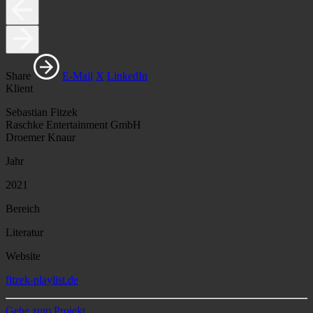
Share
E-Mail
X
LinkedIn
Klient
Sebastian Fitzek
Raschke Entertainment GmbH
Droemer Knaur
Jahr
2021
Bereich
Literatur
Website
fitzek-playlist.de
Gehe zum Projekt