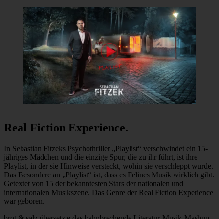
Real Fiction Experience.
In Sebastian Fitzeks Psychothriller „Playlist“ verschwindet ein 15-
jähriges Mädchen und die einzige Spur, die zu ihr führt, ist ihre
Playlist, in der sie Hinweise versteckt, wohin sie verschleppt wurde.
Das Besondere an „Playlist“ ist, dass es Felines Musik wirklich gibt.
Getextet von 15 der bekanntesten Stars der nationalen und
internationalen Musikszene. Das Genre der Real Fiction Experience
war geboren.
brot & salz übersetzte das bahnbrechende Literatur-Musik-Mashup-