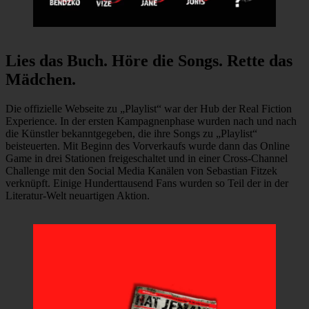
Lies das Buch. Höre die Songs. Rette das
Mädchen.
Die offizielle Webseite zu „Playlist“ war der Hub der Real Fiction
Experience. In der ersten Kampagnenphase wurden nach und nach
die Künstler bekanntgegeben, die ihre Songs zu „Playlist“
beisteuerten. Mit Beginn des Vorverkaufs wurde dann das Online
Game in drei Stationen freigeschaltet und in einer Cross-Channel
Challenge mit den Social Media Kanälen von Sebastian Fitzek
verknüpft. Einige Hunderttausend Fans wurden so Teil der in der
Literatur-Welt neuartigen Aktion.