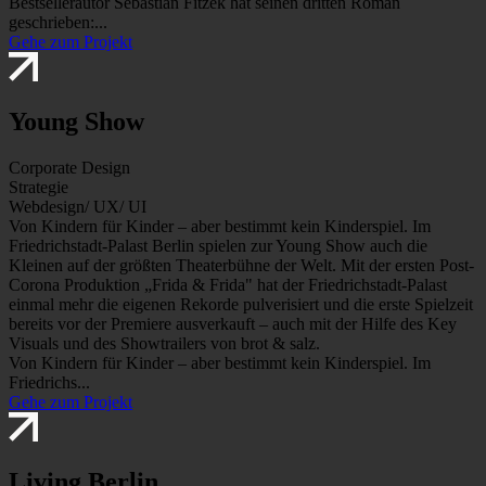
Bestsellerautor Sebastian Fitzek hat seinen dritten Roman
geschrieben:...
Gehe zum Projekt
Young Show
Corporate Design
Strategie
Webdesign/ UX/ UI
Von Kindern für Kinder – aber bestimmt kein Kinderspiel. Im
Friedrichstadt-Palast Berlin spielen zur Young Show auch die
Kleinen auf der größten Theaterbühne der Welt. Mit der ersten Post-
Corona Produktion „Frida & Frida" hat der Friedrichstadt-Palast
einmal mehr die eigenen Rekorde pulverisiert und die erste Spielzeit
bereits vor der Premiere ausverkauft – auch mit der Hilfe des Key
Visuals und des Showtrailers von brot & salz.
Von Kindern für Kinder – aber bestimmt kein Kinderspiel. Im
Friedrichs...
Gehe zum Projekt
Living Berlin