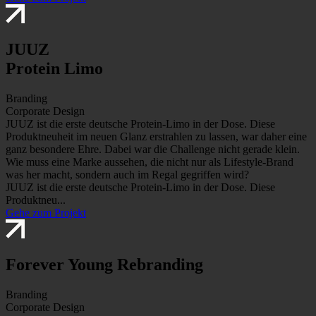
JUUZ
Protein Limo
Branding
Corporate Design
JUUZ ist die erste deutsche Protein-Limo in der Dose. Diese
Produktneuheit im neuen Glanz erstrahlen zu lassen, war daher eine
ganz besondere Ehre. Dabei war die Challenge nicht gerade klein.
Wie muss eine Marke aussehen, die nicht nur als Lifestyle-Brand
was her macht, sondern auch im Regal gegriffen wird?
JUUZ ist die erste deutsche Protein-Limo in der Dose. Diese
Produktneu...
Gehe zum Projekt
Forever Young Rebranding
Branding
Corporate Design