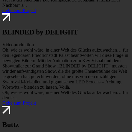
Nachbar“ s...
Gehe zum Projekt
BLINDED by DELIGHT
Videoproduktion
Oh, wie es wohl wäre, in einer Welt des Glücks aufzuwachen… für
den legendären Friedrichstadt-Palast beantworten wir diese Frage in
bewegten Bildern. Mit der Animation zum Key Visual und dem
Showtrailer zur Grand Show „BLINDED by DELIGHT“ mussten
wir der aufwändigsten Show, die die größte Theaterbühne der Welt
je gesehen hat, gerecht werden, ohne uns von den unzähligen
Swarovski-Kristallen und gigantischen LED Screens – Achtung
Wortwitz – blenden zu lassen. Voilà.
Oh, wie es wohl wäre, in einer Welt des Glücks aufzuwachen… für
den le...
Gehe zum Projekt
Buttz