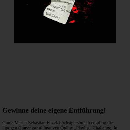
Gewinne deine eigene Entführung!
Game Master Sebastian Fitzek höchstpersönlich empfing die
mutigen Gamer zur ultimativen Online „Playlist“ Challenge. In