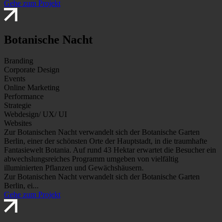
Gehe zum Projekt
Botanische Nacht
Branding
Corporate Design
Events
Online Marketing
Performance
Strategie
Webdesign/ UX/ UI
Websites
Zur Botanischen Nacht verwandelt sich der Botanische Garten
Berlin, einer der schönsten Orte der Hauptstadt, in die traumhafte
Fantasiewelt Botania. Auf rund 43 Hektar erwartet die Besucher ein
abwechslungsreiches Programm umgeben von vielfältig
illuminierten Pflanzen und Gewächshäusern.
Zur Botanischen Nacht verwandelt sich der Botanische Garten
Berlin, ei...
Gehe zum Projekt