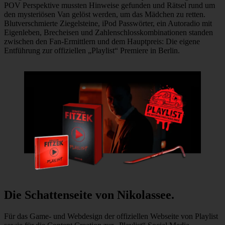
POV Perspektive mussten Hinweise gefunden und Rätsel rund um
den mysteriösen Van gelöst werden, um das Mädchen zu retten.
Blutverschmierte Ziegelsteine, iPod Passwörter, ein Autoradio mit
Eigenleben, Brecheisen und Zahlenschlosskombinationen standen
zwischen den Fan-Ermittlern und dem Hauptpreis: Die eigene
Entführung zur offiziellen „Playlist“ Premiere in Berlin.
Die Schattenseite von Nikolassee.
Für das Game- und Webdesign der offiziellen Webseite von Playlist