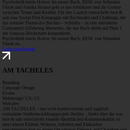
Psychothrill meets Horror: Im neuen Buch, REM, von Sebastian
Fitzek und Annika Strauss geht es um Albträume und die Grenze
zwischen Traum und Realität. Für den Launch entwickelte brot &
salz eine Social-First-Kampagne mit Buchtrailer und Challenge, die
das zentrale Thema des Buches – Schlafen – in eine interaktive
Community-Erfahrung übersetzte, die das Buch direkt auf Platz 1
der Amazon-Buchcharts katapultierte.
Psychothrill meets Horror: Im neuen Buch, REM, von Sebastian
Fitzek un...
Gehe zum Projekt
AM TACHELES
Branding
Corporate Design
Events
Webdesign/ UX/ UI
Websites
AM TACHELES – das wohl kontroverseste und zugleich
visionärste Stadtentwicklungsprojekt Berlins – findet über die von
brot & salz entwickelte visuelle Identität und Kommunikation zu
einer klaren Einheit: Wohnen, Arbeiten und Einkaufen
verschmelzen hier zu einem Ort urbaner Eleganz, mit Charakter und