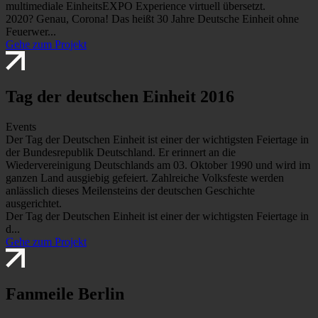
multimediale EinheitsEXPO Experience virtuell übersetzt.
2020? Genau, Corona! Das heißt 30 Jahre Deutsche Einheit ohne
Feuerwer...
Gehe zum Projekt
Tag der deutschen Einheit 2016
Events
Der Tag der Deutschen Einheit ist einer der wichtigsten Feiertage in
der Bundesrepublik Deutschland. Er erinnert an die
Wiedervereinigung Deutschlands am 03. Oktober 1990 und wird im
ganzen Land ausgiebig gefeiert. Zahlreiche Volksfeste werden
anlässlich dieses Meilensteins der deutschen Geschichte
ausgerichtet.
Der Tag der Deutschen Einheit ist einer der wichtigsten Feiertage in
d...
Gehe zum Projekt
Fanmeile Berlin