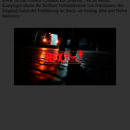
sowie für die Content Creation zur „Playlist“ Social Media
Kampagne diente die Berliner Vorstadtkulisse von Nikolassee, der
Original-Tatort der Entführung im Buch, als Setting. Blut und Nebel
inklusive.