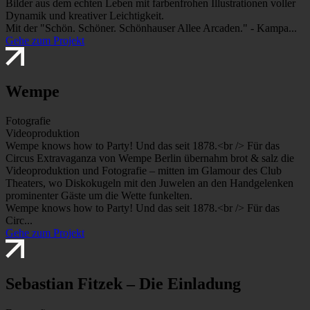
Bilder aus dem echten Leben mit farbenfrohen Illustrationen voller
Dynamik und kreativer Leichtigkeit.
Mit der "Schön. Schöner. Schönhauser Allee Arcaden." - Kampa...
Gehe zum Projekt
Wempe
Fotografie
Videoproduktion
Wempe knows how to Party! Und das seit 1878.<br /> Für das
Circus Extravaganza von Wempe Berlin übernahm brot & salz die
Videoproduktion und Fotografie – mitten im Glamour des Club
Theaters, wo Diskokugeln mit den Juwelen an den Handgelenken
prominenter Gäste um die Wette funkelten.
Wempe knows how to Party! Und das seit 1878.<br /> Für das
Circ...
Gehe zum Projekt
Sebastian Fitzek – Die Einladung