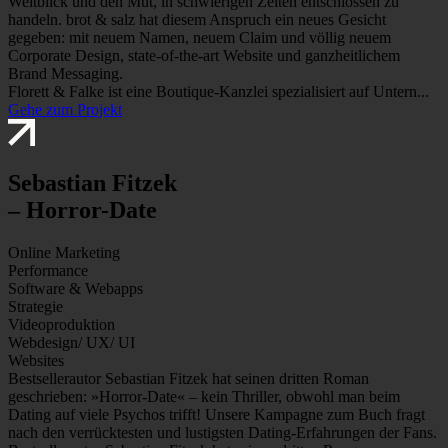
Weitblick und den Mut, in schwierigen Zeiten entschlossen zu
handeln. brot & salz hat diesem Anspruch ein neues Gesicht
gegeben: mit neuem Namen, neuem Claim und völlig neuem
Corporate Design, state-of-the-art Website und ganzheitlichem
Brand Messaging.
Florett & Falke ist eine Boutique-Kanzlei spezialisiert auf Untern...
Gehe zum Projekt
Sebastian Fitzek
– Horror-Date
Online Marketing
Performance
Software & Webapps
Strategie
Videoproduktion
Webdesign/ UX/ UI
Websites
Bestsellerautor Sebastian Fitzek hat seinen dritten Roman
geschrieben: »Horror-Date« – kein Thriller, obwohl man beim
Dating auf viele Psychos trifft! Unsere Kampagne zum Buch fragt
nach den verrücktesten und lustigsten Dating-Erfahrungen der Fans.