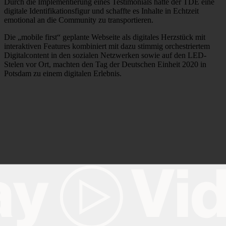
Durch die Implementierung eines Testimonials hatte der TDE eine
digitale Identifikationsfigur und schaffte es Inhalte in Echtzeit
emotional an die Community zu transportieren.
Die „mobile first“ geplante Webseite als digitales Herzstück mit
interaktiven Features kombiniert mit dazu stimmig orchestriertem
Digitalcontent in den sozialen Netzwerken sowie auf den LED-
Stelen vor Ort, machten den Tag der Deutschen Einheit 2020 in
Potsdam zu einem digitalen Erlebnis.