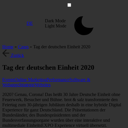
Zum
Inhalt
springen
Dark
Mode
DE
Light
Mode
Home
»
Cases
»
Tag der deutschen Einheit 2020
Zurück
Tag der deutschen Einheit 2020
Events
Online Marketing
Performance
Software &
Webapps
Strategie
Websites
2020? Genau, Corona! Das heißt 30 Jahre Deutsche Einheit ohne
Feuerwerk, Besucher und Bühne. brot & salz transformierte den
Feiertag zum 30-jährigen Jubiläum deshalb in eine hybride Digital
Experience für ganz Deutschland. Die Präsentationen der
Bundesländer, des Bundespräsidenten und der
Bundesverfassungsorgane wurden über eine interaktive und
multimediale EinheitsEXPO Experience virtuell übersetzt.