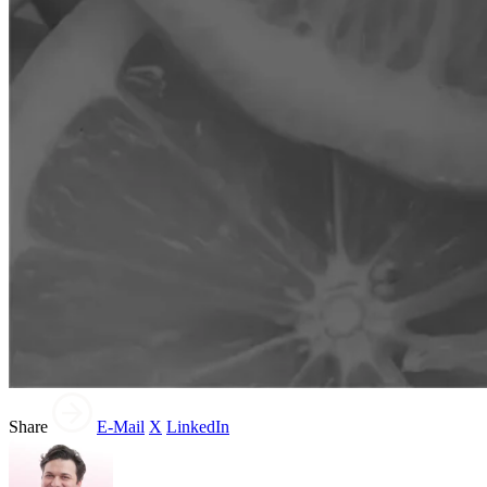
Share
E-Mail
X
LinkedIn