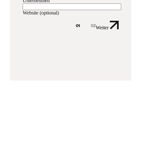
Unternehmen
Website (optional)
01
02
Weiter
02
03